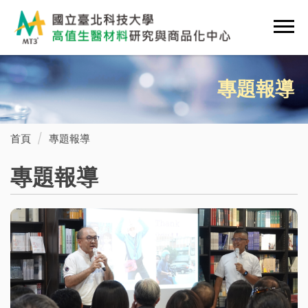
跳
到
主
要
內
專題報導
容
區
首頁
專題報導
專題報導