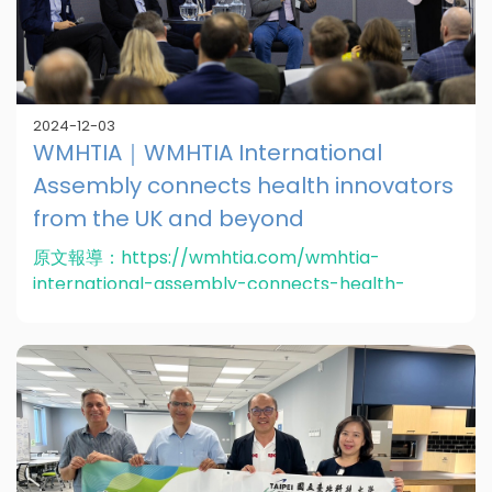
2024-12-03
WMHTIA｜WMHTIA International
Assembly connects health innovators
from the UK and beyond
原文報導：https://wmhtia.com/wmhtia-
international-assembly-connects-health-
innovators-from-the-uk-and-beyond/