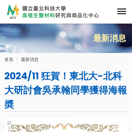
跳
到
主
要
內
最新消息
容
區
首頁
最新消息
2024/11 狂賀！東北大-北科
大研討會吳承翰同學獲得海報
奬