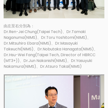
由左至右分別為：
Dr.Ren-Jei Chung(Taipei Tech)、Dr.Tamaki
Naganuma(NIMS)、Dr.Toru Yoshitomi(NIMS)、
Dr.Mitsuhiro Ebara(NIMS)、Dr.Masayuki
Takeuchi(NIMS)、Dr.Nobutaka Hanagata(NIMS)、
Dr.Hsu-Wei Fang(Taipei Tech, Director of HBRCC
(MT3+))、Dr.Jun Nakanishi(NIMS)、Dr.Yasuyuki
Nakamura(NIMS)、Dr.Atsuro Takai(NIMS)