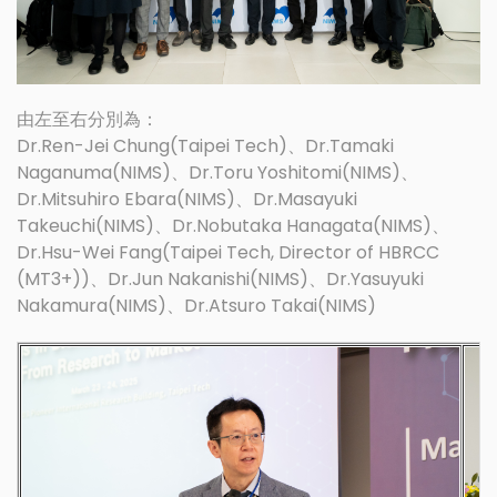
由左至右分別為：
Dr.Ren-Jei Chung(Taipei Tech)、Dr.Tamaki
Naganuma(NIMS)、Dr.Toru Yoshitomi(NIMS)、
Dr.Mitsuhiro Ebara(NIMS)、Dr.Masayuki
Takeuchi(NIMS)、Dr.Nobutaka Hanagata(NIMS)、
Dr.Hsu-Wei Fang(Taipei Tech, Director of HBRCC
(MT3+))、Dr.Jun Nakanishi(NIMS)、Dr.Yasuyuki
Nakamura(NIMS)、Dr.Atsuro Takai(NIMS)